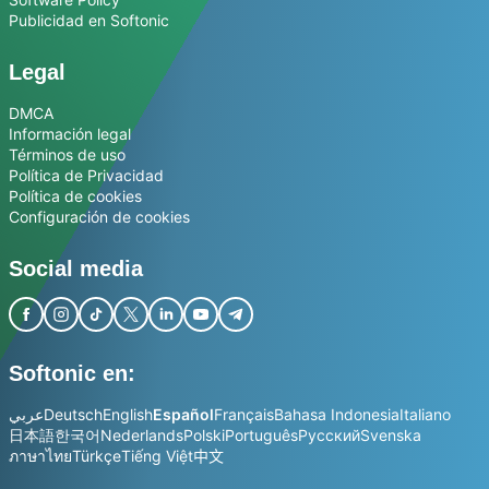
Publicidad en Softonic
Legal
DMCA
Información legal
Términos de uso
Política de Privacidad
Política de cookies
Configuración de cookies
Social media
Softonic en:
عربي
Deutsch
English
Español
Français
Bahasa Indonesia
Italiano
日本語
한국어
Nederlands
Polski
Português
Русский
Svenska
ภาษาไทย
Türkçe
Tiếng Việt
中文