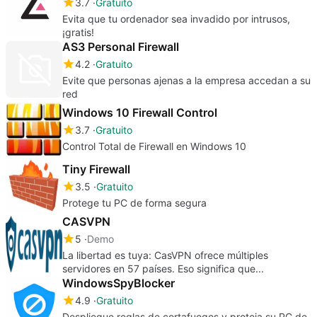
3.7
Gratuito
Evita que tu ordenador sea invadido por intrusos,
¡gratis!
AS3 Personal Firewall
4.2
Gratuito
Evite que personas ajenas a la empresa accedan a su
red
Windows 10 Firewall Control
3.7
Gratuito
Control Total de Firewall en Windows 10
Tiny Firewall
3.5
Gratuito
Protege tu PC de forma segura
CASVPN
5
Demo
La libertad es tuya: CasVPN ofrece múltiples
servidores en 57 países. Eso significa que...
WindowsSpyBlocker
4.9
Gratuito
Despliegue reglas de cortafuegos y proteja su PC de