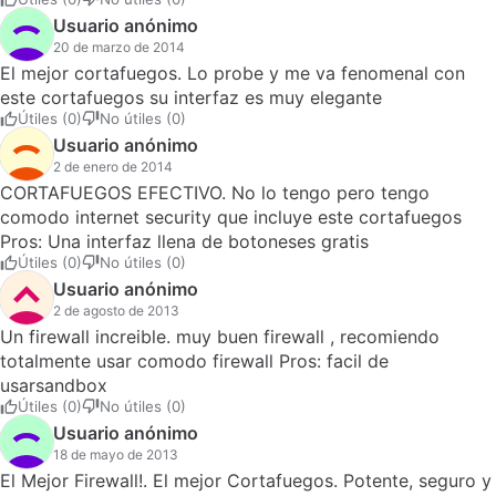
contra malware.Su interface moderna.No molesta mucho
Usuario anónimo
con los avisos. Cons: Inestable despues de actualizarse.No
20 de marzo de 2014
tiene donde excluir programas seguros que bloquea a
El mejor cortafuegos. Lo probe y me va fenomenal con
ejecutar.Solo disponible en ingles.Dificil de configurar para
este cortafuegos su interfaz es muy elegante
gente inexperta.
Útiles (0)
No útiles (0)
Usuario anónimo
2 de enero de 2014
CORTAFUEGOS EFECTIVO. No lo tengo pero tengo
comodo internet security que incluye este cortafuegos
Pros: Una interfaz llena de botoneses gratis
Útiles (0)
No útiles (0)
Usuario anónimo
2 de agosto de 2013
Un firewall increible. muy buen firewall , recomiendo
totalmente usar comodo firewall Pros: facil de
usarsandbox
Útiles (0)
No útiles (0)
Usuario anónimo
18 de mayo de 2013
El Mejor Firewall!. El mejor Cortafuegos. Potente, seguro y