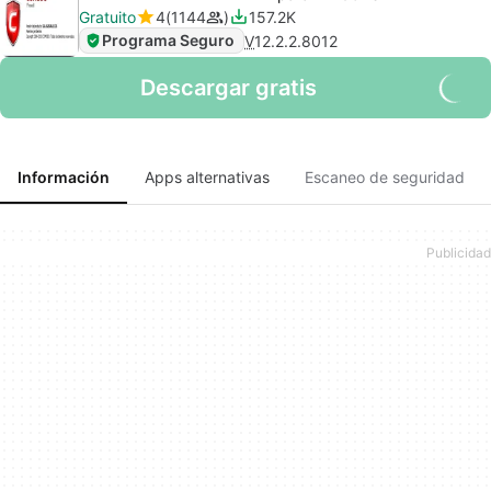
Gratuito
4
1144
157.2K
Programa Seguro
V
12.2.2.8012
Descargar gratis
Información
Apps alternativas
Escaneo de seguridad