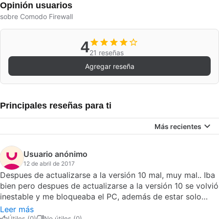
Opinión usuarios
sobre Comodo Firewall
4
21 reseñas
Agregar reseña
Principales reseñas para ti
Más recientes
Usuario anónimo
12 de abril de 2017
Despues de actualizarse a la versión 10 mal, muy mal.. Iba
bien pero despues de actualizarse a la versión 10 se volvió
inestable y me bloqueaba el PC, además de estar solo
disponible en ingles. Me he visto obligado a desinstalarlo y
Leer más
regresar al ZoneAlarm. Pros: Varios modulos de defensa
Útiles (0)
No útiles (0)