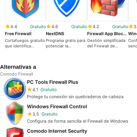
4.4
Gratuito
4.6
Gratuito
4.2
Gratuito
3
Free Firewall
NextDNS
Firewall App Blocker
Cortafuegos gratuito
Programa gratis para
Gestión simplificada
Conf
que identifica
potenciar la
del Firewall de
senc
amenazas y protege
seguridad en
Windows
Win
la privacidad
internet
Alternativas a
Comodo Firewall
PC Tools Firewall Plus
4.1
Gratuito
Protege tu conexión sin quebraderos de cabeza
Windows Firewall Control
3.5
Gratuito
Configura de forma sencilla el Firewall de Windows
Comodo Internet Security